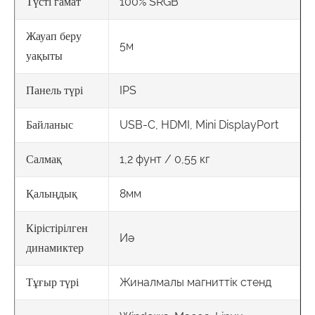
100% SRGB
Түсті гамат
Жауап беру
5м
уақыты
IPS
Панель түрі
USB-C, HDMI, Mini DisplayPort
Байланыс
1,2 фунт / 0,55 кг
Салмақ
8мм
Қалыңдық
Кірістірілген
Иә
динамиктер
Жиналмалы магниттік стенд
Тұғыр түрі