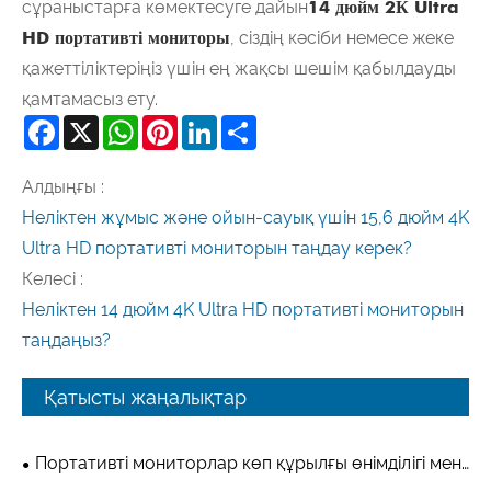
сұраныстарға көмектесуге дайын
14 дюйм 2К Ultra
HD портативті мониторы
, сіздің кәсіби немесе жеке
қажеттіліктеріңіз үшін ең жақсы шешім қабылдауды
қамтамасыз ету.
Facebook
X
WhatsApp
Pinterest
LinkedIn
Share
Алдыңғы :
Неліктен жұмыс және ойын-сауық үшін 15,6 дюйм 4K
Ultra HD портативті мониторын таңдау керек?
Келесі :
Неліктен 14 дюйм 4K Ultra HD портативті мониторын
таңдаңыз?
Қатысты жаңалықтар
Портативті мониторлар көп құрылғы өнімділігі мен