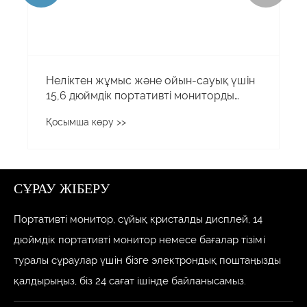
Неліктен жұмыс және ойын-сауық үшін
15,6 дюймдік портативті мониторды
таңдау керек?
Қосымша көру >>
СҰРАУ ЖІБЕРУ
Портативті монитор, сұйық кристалды дисплей, 14
дюймдік портативті монитор немесе бағалар тізімі
туралы сұраулар үшін бізге электрондық поштаңызды
қалдырыңыз, біз 24 сағат ішінде байланысамыз.