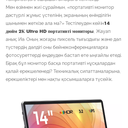
Мен өзімнен жиі сұраймын, «портативті монитор
дәстүрлі жұмыс үстелінің экранының өнімділігін
шынымен жеткізе ала ма?» Тестілеуден кейін
14
дюйм 2К Ultra HD портативті мониторы
, Жауап
анық: Иә. Оның жоғары пиксель тығыздығы және дәл
түстердің дәлдігі оны бейнеконференцияларға
фотосуреттерді өңдеуден бастап өте ыңғайлы етеді.
Бірақ бұл монитор басқа портативті нұсқалардан
қалай ерекшеленеді? Техникалық сипаттамаларына,
ерекшеліктері мен нақты қосымшаларға түсейік.