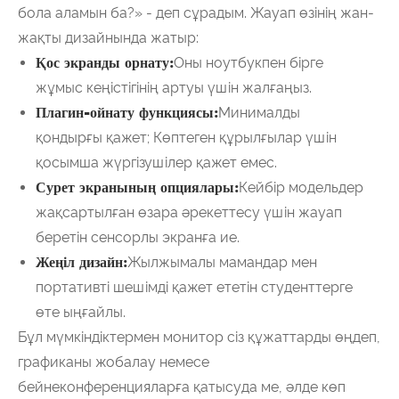
бола аламын ба?» - деп сұрадым. Жауап өзінің жан-
жақты дизайнында жатыр:
Қос экранды орнату:
Оны ноутбукпен бірге
жұмыс кеңістігінің артуы үшін жалғаңыз.
Плагин-ойнату функциясы:
Минималды
қондырғы қажет; Көптеген құрылғылар үшін
қосымша жүргізушілер қажет емес.
Сурет экранының опциялары:
Кейбір модельдер
жақсартылған өзара әрекеттесу үшін жауап
беретін сенсорлы экранға ие.
Жеңіл дизайн:
Жылжымалы мамандар мен
портативті шешімді қажет ететін студенттерге
өте ыңғайлы.
Бұл мүмкіндіктермен монитор сіз құжаттарды өңдеп,
графиканы жобалау немесе
бейнеконференцияларға қатысуда ме, әлде көп