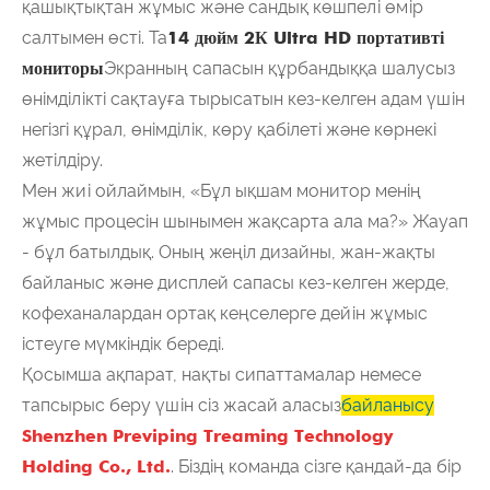
қашықтықтан жұмыс және сандық көшпелі өмір
салтымен өсті. Та
14 дюйм 2К Ultra HD портативті
мониторы
Экранның сапасын құрбандыққа шалусыз
өнімділікті сақтауға тырысатын кез-келген адам үшін
негізгі құрал, өнімділік, көру қабілеті және көрнекі
жетілдіру.
Мен жиі ойлаймын, «Бұл ықшам монитор менің
жұмыс процесін шынымен жақсарта ала ма?» Жауап
- бұл батылдық. Оның жеңіл дизайны, жан-жақты
байланыс және дисплей сапасы кез-келген жерде,
кофеханалардан ортақ кеңселерге дейін жұмыс
істеуге мүмкіндік береді.
Қосымша ақпарат, нақты сипаттамалар немесе
тапсырыс беру үшін сіз жасай аласыз
байланысу
Shenzhen Previping Treaming Technology
Holding Co., Ltd.
. Біздің команда сізге қандай-да бір