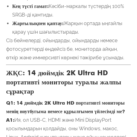
Кең түсті гамат:
Кәсіби-маркалы түстердің 100%
SRGB-ді қамтиды.
Жарғылықпен қаптау:
Жарқын ортада ыңғайлы
қарау үшін шағылыстырады.
Сіз бейнелерді, ойындарды, ойындарды немесе
фотосуреттерді өңдейсіз бе, мониторда айқын,
өткір және иммерсивті көрнекі тәжірибе ұсынады.
ЖҚС: 14 дюймдік 2K Ultra HD
портативті мониторы туралы жалпы
сұрақтар
Q1: 14 дюймдік 2K Ultra HD портативті мониторы
менің ноутбугыма немесе құрылғымен үйлесімді ме?
A1:
Ия, ол USB-C, HDMI және Mini DisplayPort
қосылымдарын қолдайды, оны Windows, макос,