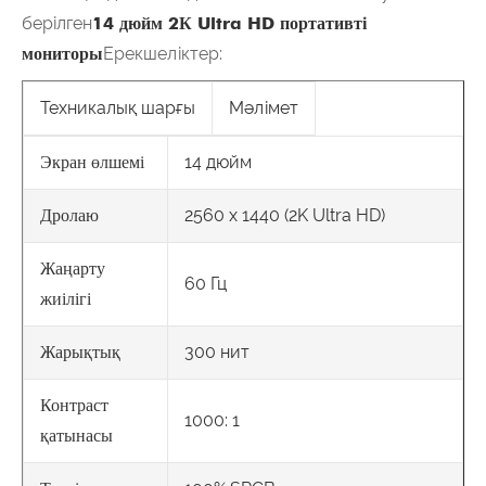
берілген
14 дюйм 2К Ultra HD портативті
мониторы
Ерекшеліктер:
Техникалық шарғы
Мәлімет
14 дюйм
Экран өлшемі
2560 x 1440 (2K Ultra HD)
Дролаю
Жаңарту
60 Гц
жиілігі
300 нит
Жарықтық
Контраст
1000: 1
қатынасы