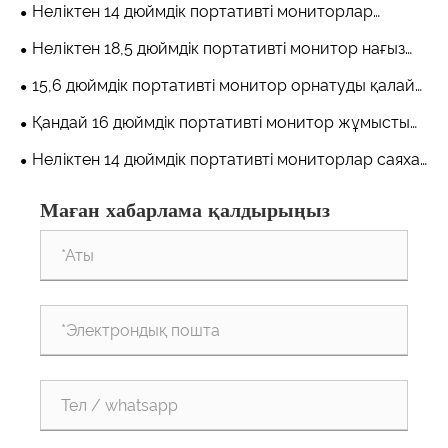
ойын-сауықты қайта анықтай ма?
Неліктен 14 дюймдік портативті мониторлар
күнделікті жұмысты жеңілдетеді?
Неліктен 18,5 дюймдік портативті монитор нағыз
екінші экран сияқты сезінеді?
15,6 дюймдік портативті монитор орнатуды қалай
шынымен мобильді ете алады?
Қандай 16 дюймдік портативті монитор жұмысты
кез келген жерде орнатуды шынымен ыңғайлы етеді?
Неліктен 14 дюймдік портативті мониторлар саяхат
және гибридті жұмыс үшін тәтті орын болып
Маған хабарлама қалдырыңыз
табылады?