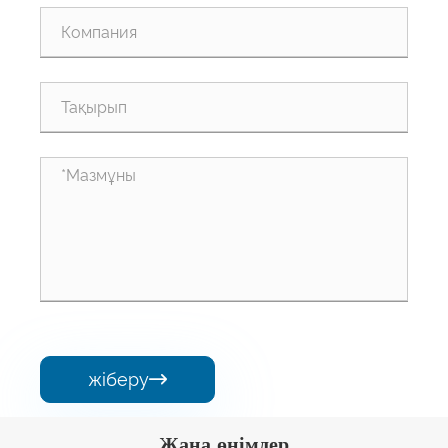
жіберу

Жаңа өнімдер