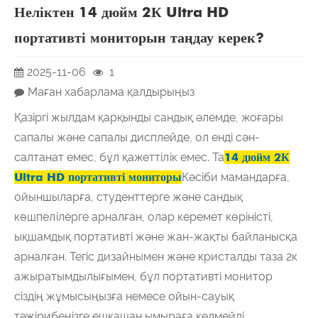
Неліктен 14 дюйм 2К Ultra HD
портативті мониторын таңдау керек?
2025-11-06
1
Маған хабарлама қалдырыңыз
Қазіргі жылдам қарқынды сандық әлемде, жоғары
сапалы және сапалы дисплейде, ол енді сән-
салтанат емес, бұл қажеттілік емес. Та
14 дюйм 2К
Ultra HD портативті мониторы
Кәсіби мамандарға,
ойыншыларға, студенттерге және сандық
көшпелілерге арналған, олар керемет көріністі,
ықшамдық портативті және жан-жақты байланысқа
арналған. Тегіс дизайнымен және кристалды таза 2к
ажыратымдылығымен, бұл портативті монитор
сіздің жұмысыңызға немесе ойын-сауық
тәжірибеңізге ешқашан ымыраға келмейді.