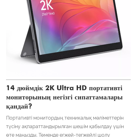
14 дюймдік 2K Ultra HD портативті
мониторының негізгі сипаттамалары
қандай?
Портативті монитордың техникалық мәліметтерін
түсіну ақпараттандырылған шешім қабылдау үшін
өте маңызды. Төменде егжей-тегжейлі шолу