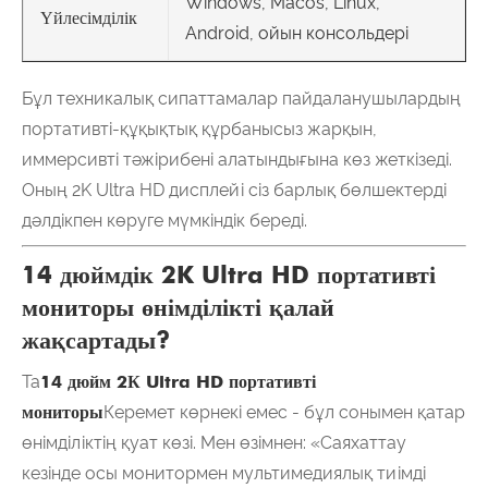
Windows, Macos, Linux,
Үйлесімділік
Android, ойын консольдері
Бұл техникалық сипаттамалар пайдаланушылардың
портативті-құқықтық құрбанысыз жарқын,
иммерсивті тәжірибені алатындығына көз жеткізеді.
Оның 2K Ultra HD дисплейі сіз барлық бөлшектерді
дәлдікпен көруге мүмкіндік береді.
14 дюймдік 2K Ultra HD портативті
мониторы өнімділікті қалай
жақсартады?
Та
14 дюйм 2К Ultra HD портативті
мониторы
Керемет көрнекі емес - бұл сонымен қатар
өнімділіктің қуат көзі. Мен өзімнен: «Саяхаттау
кезінде осы монитормен мультимедиялық тиімді