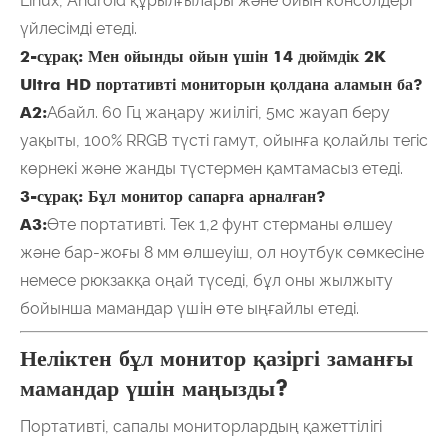
Linux, Android құрылғылары және ойын консолдері
үйлесімді етеді.
2-сұрақ: Мен ойынды ойын үшін 14 дюймдік 2K
Ultra HD портативті мониторын қолдана аламын ба?
A2:
Абайл. 60 Гц жаңару жиілігі, 5мс жауап беру
уақыты, 100% RRGB түсті гамут, ойынға қолайлы тегіс
көрнекі және жанды түстермен қамтамасыз етеді.
3-сұрақ: Бұл монитор сапарға арналған?
A3:
Өте портативті. Тек 1,2 фунт стерманы өлшеу
және бар-жоғы 8 мм өлшеуіш, ол ноутбук сөмкесіне
немесе рюкзакқа оңай түседі, бұл оны жылжыту
бойынша мамандар үшін өте ыңғайлы етеді.
Неліктен бұл монитор қазіргі заманғы
мамандар үшін маңызды?
Портативті, сапалы мониторлардың қажеттілігі